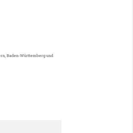
W/D)
yern, Baden-Württemberg und