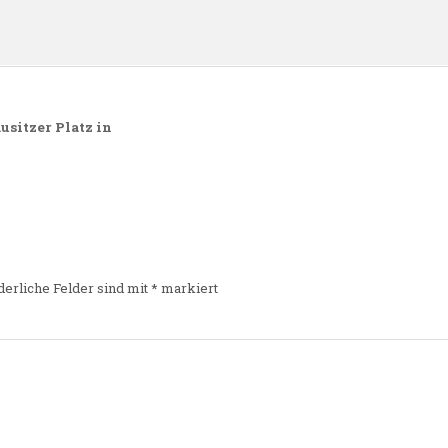
sitzer Platz in
derliche Felder sind mit
*
markiert