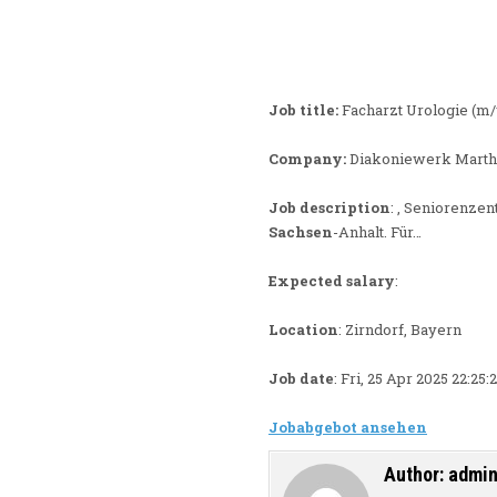
Job title:
Facharzt Urologie (m
Company:
Diakoniewerk Marth
Job description
: , Seniorenze
Sachsen
-Anhalt. Für…
Expected salary
:
Location
: Zirndorf, Bayern
Job date
: Fri, 25 Apr 2025 22:25
Jobabgebot ansehen
Author:
admi