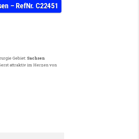
sen – RefNr. C22451
UND GEBURTSHILFE (M/W/D) IM GROSSRAUM SACHSEN – REFNR. C22451
urgie Gebiet:
Sachsen
ßerst attraktiv im Herzen von