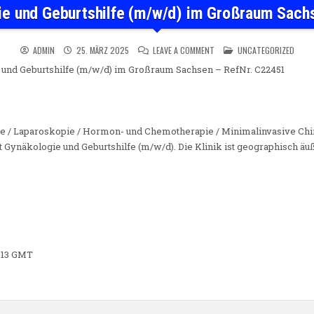
ie und Geburtshilfe (m/w/d) im Großraum Sach
ON FACHARZT GYNÄKOLOGIE 
POSTED IN
ADMIN
25. MÄRZ 2025
LEAVE A COMMENT
UNCATEGORIZED
und Geburtshilfe (m/w/d) im Großraum Sachsen – RefNr. C22451
e / Laparoskopie / Hormon- und Chemotherapie / Minimalinvasive Chir
t Gynäkologie und Geburtshilfe (m/w/d). Die Klinik ist geographisch äu
8:13 GMT