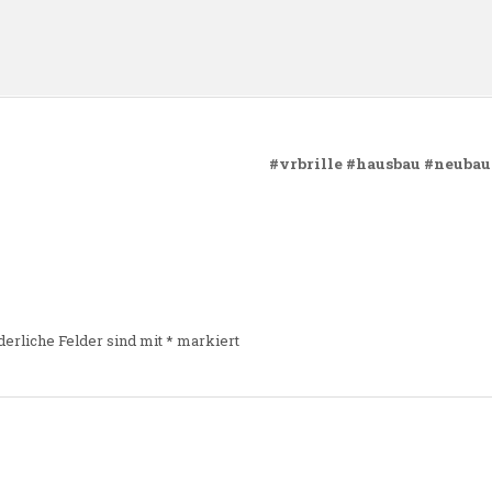
n
#vrbrille #hausbau #neubau
derliche Felder sind mit
*
markiert