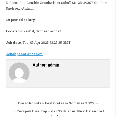
Nebenstätte Genthin Geschwister Scholl Str. 28, 39307 Genthin
Sachsen
-Anhalt…
Expected salary
:
Location
: Zerbst, Sachsen-Anhalt
Job date
: Tue, 01 Apr 2025 23:25:25 GMT
Jobabgebot ansehen
Author:
admin
Beitragsnavigation
Die schönsten Festivals im Sommer 2025 →
← Perspektive Pop – der Talk zum Musikstandort