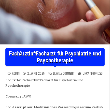
Fachärztin*Facharzt für Psychiatrie und
Psychotherapie
ON FACHÄRZTIN*FACHARZT F
POSTED IN
ADMIN
2. APRIL 2025
LEAVE A COMMENT
UNCATEGORIZED
Job title:
Fachärztin*Facharzt für Psychiatrie und
Psychotherapie
Company:
AWO
Job description
: Medizinisches Versorgungszentrum Zerbst/