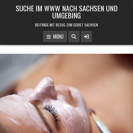
Skip to content
SUCHE IM WWW NACH SACHSEN UND
UMGEBING
BEITRÄGE MIT BEZUG ZUM GEBIET SACHSEN
MENU