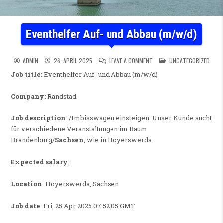
Eventhelfer Auf- und Abbau (m/w/d)
ON EVENTHELFER AUF- UND A
POSTED IN
ADMIN
26. APRIL 2025
LEAVE A COMMENT
UNCATEGORIZED
Job title:
Eventhelfer Auf- und Abbau (m/w/d)
Company:
Randstad
Job description
: /Imbisswagen einsteigen. Unser Kunde sucht
für verschiedene Veranstaltungen im Raum
Brandenburg/
Sachsen
, wie in Hoyerswerda…
Expected salary
:
Location
: Hoyerswerda, Sachsen
Job date
: Fri, 25 Apr 2025 07:52:05 GMT