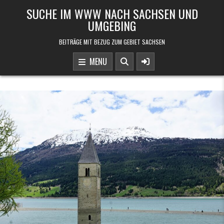
Skip to content
SUCHE IM WWW NACH SACHSEN UND
UMGEBING
BEITRÄGE MIT BEZUG ZUM GEBIET SACHSEN
MENU