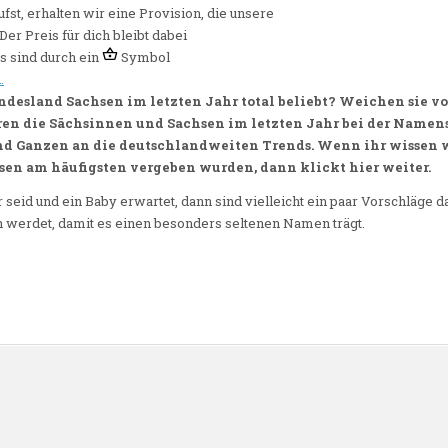
st, erhalten wir eine Provision, die unsere
Der Preis für dich bleibt dabei
ks sind durch ein
Symbol
.
esland Sachsen im letzten Jahr total beliebt? Weichen sie 
en die Sächsinnen und Sachsen im letzten Jahr bei der Namensv
und Ganzen an die deutschlandweiten Trends. Wenn ihr wissen 
n am häufigsten vergeben wurden, dann klickt hier weiter.
eid und ein Baby erwartet, dann sind vielleicht ein paar Vorschläge dab
n werdet, damit es einen besonders seltenen Namen trägt.
n