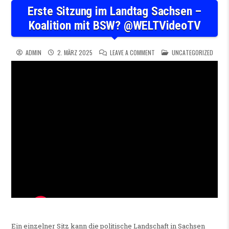
Erste Sitzung im Landtag Sachsen –
Koalition mit BSW? @WELTVideoTV
ON ERSTE SITZUNG IM LANDT
POSTED IN
ADMIN
2. MÄRZ 2025
LEAVE A COMMENT
UNCATEGORIZED
Ein einzelner Sitz kann die politische Landschaft in Sachsen