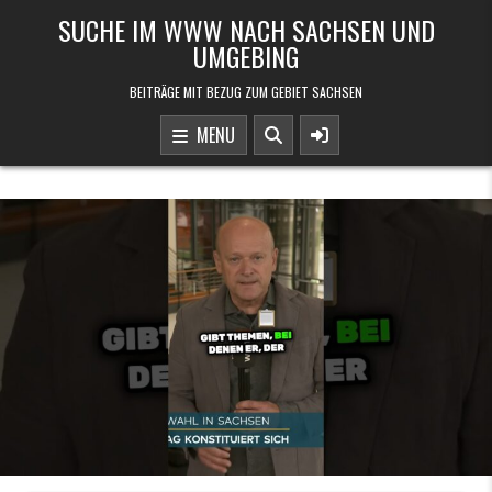
Skip to content
SUCHE IM WWW NACH SACHSEN UND
UMGEBING
BEITRÄGE MIT BEZUG ZUM GEBIET SACHSEN
MENU