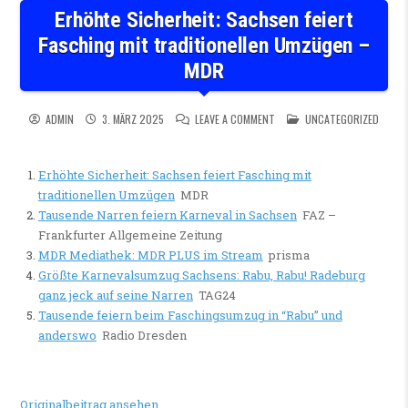
Erhöhte Sicherheit: Sachsen feiert
Fasching mit traditionellen Umzügen –
MDR
ON ERHÖHTE SICHERHEIT: SA
POSTED IN
ADMIN
3. MÄRZ 2025
LEAVE A COMMENT
UNCATEGORIZED
Erhöhte Sicherheit: Sachsen feiert Fasching mit
traditionellen Umzügen
MDR
Tausende Narren feiern Karneval in Sachsen
FAZ –
Frankfurter Allgemeine Zeitung
MDR Mediathek: MDR PLUS im Stream
prisma
Größte Karnevalsumzug Sachsens: Rabu, Rabu! Radeburg
ganz jeck auf seine Narren
TAG24
Tausende feiern beim Faschingsumzug in “Rabu” und
anderswo
Radio Dresden
Originalbeitrag ansehen