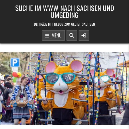
Skip to content
SUCHE IM WWW NACH SACHSEN UND
UMGEBING
BEITRÄGE MIT BEZUG ZUM GEBIET SACHSEN
MENU