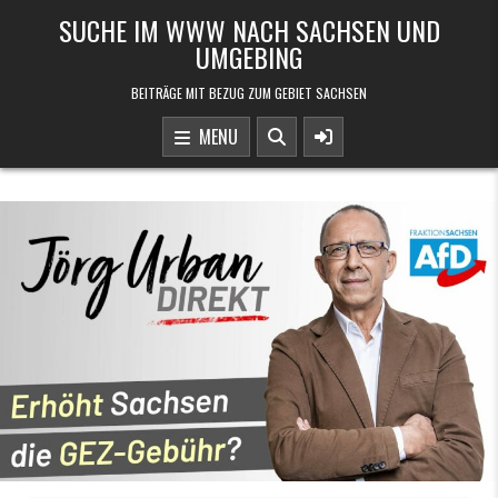
Skip to content
SUCHE IM WWW NACH SACHSEN UND
UMGEBING
BEITRÄGE MIT BEZUG ZUM GEBIET SACHSEN
MENU