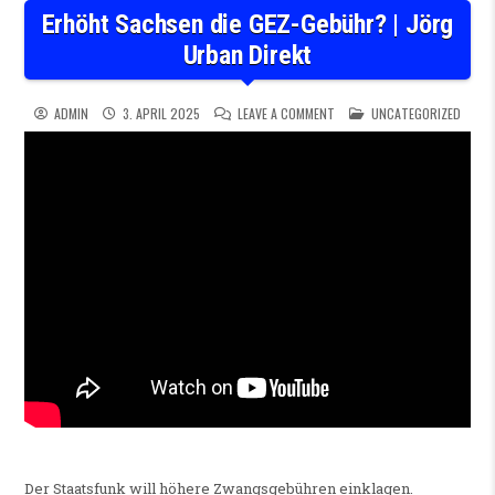
Erhöht Sachsen die GEZ-Gebühr? | Jörg
Urban Direkt
ON ERHÖHT SACHSEN DIE GEZ
POSTED IN
ADMIN
3. APRIL 2025
LEAVE A COMMENT
UNCATEGORIZED
Der Staatsfunk will höhere Zwangsgebühren einklagen.