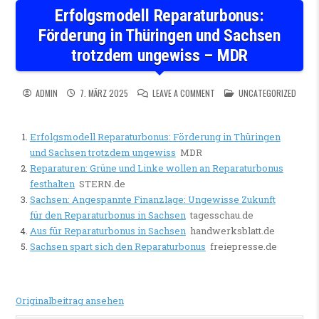
Erfolgsmodell Reparaturbonus:
Förderung in Thüringen und Sachsen
trotzdem ungewiss – MDR
ON ERFOLGSMODELL REPARAT
POSTED IN
ADMIN
7. MÄRZ 2025
LEAVE A COMMENT
UNCATEGORIZED
Erfolgsmodell Reparaturbonus: Förderung in Thüringen
und Sachsen trotzdem ungewiss
MDR
Reparaturen: Grüne und Linke wollen an Reparaturbonus
festhalten
STERN.de
Sachsen: Angespannte Finanzlage: Ungewisse Zukunft
für den Reparaturbonus in Sachsen
tagesschau.de
Aus für Reparaturbonus in Sachsen
handwerksblatt.de
Sachsen spart sich den Reparaturbonus
freiepresse.de
Originalbeitrag ansehen