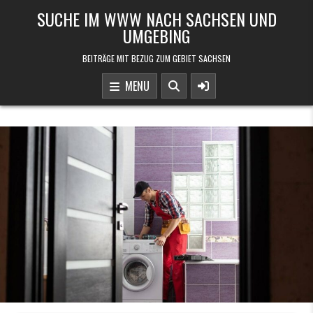
Skip to content
SUCHE IM WWW NACH SACHSEN UND
UMGEBING
BEITRÄGE MIT BEZUG ZUM GEBIET SACHSEN
MENU