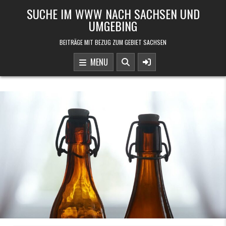
Skip to content
SUCHE IM WWW NACH SACHSEN UND
UMGEBING
BEITRÄGE MIT BEZUG ZUM GEBIET SACHSEN
MENU