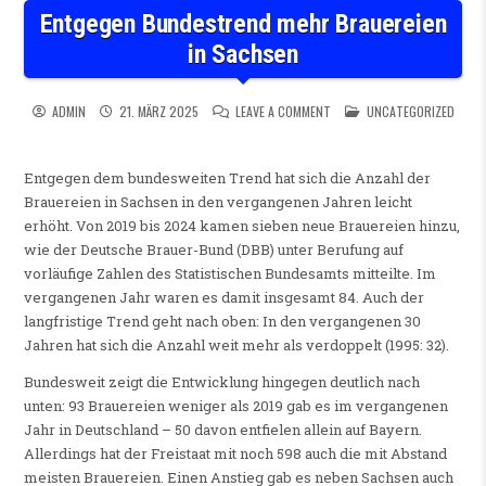
Entgegen Bundestrend mehr Brauereien
in Sachsen
ON ENTGEGEN BUNDESTREND 
POSTED IN
ADMIN
21. MÄRZ 2025
LEAVE A COMMENT
UNCATEGORIZED
Entgegen dem bundesweiten Trend hat sich die Anzahl der
Brauereien in Sachsen in den vergangenen Jahren leicht
erhöht. Von 2019 bis 2024 kamen sieben neue Brauereien hinzu,
wie der Deutsche Brauer-Bund (DBB) unter Berufung auf
vorläufige Zahlen des Statistischen Bundesamts mitteilte. Im
vergangenen Jahr waren es damit insgesamt 84. Auch der
langfristige Trend geht nach oben: In den vergangenen 30
Jahren hat sich die Anzahl weit mehr als verdoppelt (1995: 32).
Bundesweit zeigt die Entwicklung hingegen deutlich nach
unten: 93 Brauereien weniger als 2019 gab es im vergangenen
Jahr in Deutschland – 50 davon entfielen allein auf Bayern.
Allerdings hat der Freistaat mit noch 598 auch die mit Abstand
meisten Brauereien. Einen Anstieg gab es neben Sachsen auch