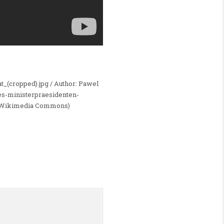
(cropped).jpg / Author: Pawel
es-ministerpraesidenten-
ia Wikimedia Commons)