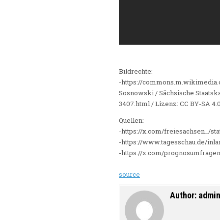
Bildrechte:
-https://commons.m.wikimedia.
Sosnowski / Sächsische Staatska
3407.html / Lizenz: CC BY-SA 4
Quellen:
-https://x.com/freiesachsen_/s
-https://www.tagesschau.de/inla
-https://x.com/prognosumfrage
source
Author:
admi