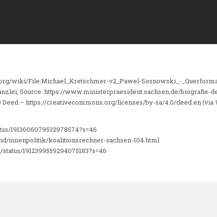
org/wiki/File:Michael_Kretschmer-v2_Pawel-Sosnowski_-_Querformat_
nzlei, Source: https://www.ministerpraesident.sachsen.de/biografie-d
.0 Deed – https://creativecommons.org/licenses/by-sa/4.0/deed.en (v
tatus/1913606079532978574?s=46
nd/innenpolitik/koalitionsrechner-sachsen-104.html
n/status/1912399559294075183?s=46
n