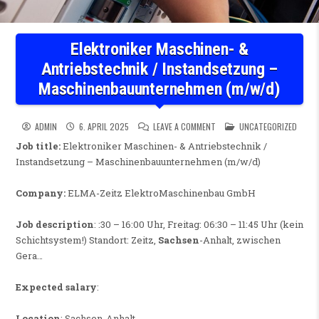
Elektroniker Maschinen- &
Antriebstechnik / Instandsetzung –
Maschinenbauunternehmen (m/w/d)
ON ELEKTRONIKER MASCHINE
POSTED IN
ADMIN
6. APRIL 2025
LEAVE A COMMENT
UNCATEGORIZED
Job title:
Elektroniker Maschinen- & Antriebstechnik /
Instandsetzung – Maschinenbauunternehmen (m/w/d)
Company:
ELMA-Zeitz ElektroMaschinenbau GmbH
Job description
: :30 – 16:00 Uhr, Freitag: 06:30 – 11:45 Uhr (kein
Schichtsystem!) Standort: Zeitz,
Sachsen
-Anhalt, zwischen
Gera…
Expected salary
:
Location
: Sachsen-Anhalt