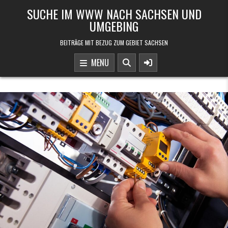
Skip to content
SUCHE IM WWW NACH SACHSEN UND
UMGEBING
BEITRÄGE MIT BEZUG ZUM GEBIET SACHSEN
MENU