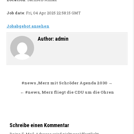
Job date
: Fri, 04 Apr 2025 22:58:15 GMT
Jobabgebot ansehen
Author:
admin
Beitragsnavigation
#news ,Merz mit Schröder Agenda 2030 →
← #news, Merz fliegt die CDU um die Ohren
Schreibe einen Kommentar
Deine E-Mail-Adresse wird nicht veröffentlicht.