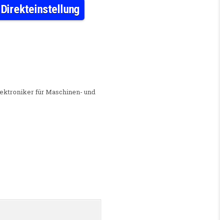
 Direkteinstellung
INEN- UND ANTRIEBSTECHNIK [ D | M | W ] ZUR DIREKTEINSTELLUNG
lektroniker für Maschinen- und