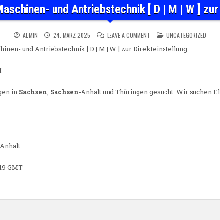
Maschinen- und Antriebstechnik [ D | M | W ] zur
ON ELEKTRONIKER FÜR MASCH
POSTED IN
ADMIN
24. MÄRZ 2025
LEAVE A COMMENT
UNCATEGORIZED
inen- und Antriebstechnik [ D | M | W ] zur Direkteinstellung
M
gen in
Sachsen
,
Sachsen
-Anhalt und Thüringen gesucht. Wir suchen E
-Anhalt
9:19 GMT
n