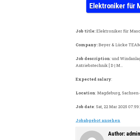
Elektroniker für 
Job title:
Elektroniker für Masch
Company:
Beyer & Lücke TEA
Job description
: und Windanla
Antriebstechnik [ D | M…
Expected salary
:
Location
: Magdeburg, Sachsen
Job date
: Sat, 22 Mar 2025 07:5
Jobabgebot ansehen
Author:
admi