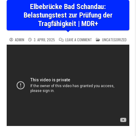
Elbebrücke Bad Schandau:
Belastungstest zur Prüfung der
Tragfähigkeit | MDR+
ON ELBEBRÜCKE BAD SCHAND
POSTED IN
ADMIN
3. APRIL 2025
LEAVE A COMMENT
UNCATEGORIZED