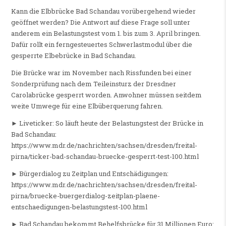
Kann die Elbbrücke Bad Schandau vorübergehend wieder
geöffnet werden? Die Antwort auf diese Frage soll unter
anderem ein Belastungstest vom 1. bis zum 3. April bringen.
Dafür rollt ein ferngesteuertes Schwerlastmodul über die
gesperrte Elbebrücke in Bad Schandau.
Die Brücke war im November nach Rissfunden bei einer
Sonderprüfung nach dem Teileinsturz der Dresdner
Carolabrücke gesperrt worden. Anwohner müssen seitdem
weite Umwege für eine Elbüberquerung fahren.
► Liveticker: So läuft heute der Belastungstest der Brücke in
Bad Schandau:
https://www.mdr.de/nachrichten/sachsen/dresden/freital-
pirna/ticker-bad-schandau-bruecke-gesperrt-test-100.html
► Bürgerdialog zu Zeitplan und Entschädigungen:
https://www.mdr.de/nachrichten/sachsen/dresden/freital-
pirna/bruecke-buergerdialog-zeitplan-plaene-
entschaedigungen-belastungstest-100.html
► Bad Schandau bekommt Behelfsbrücke für 31 Millionen Euro: