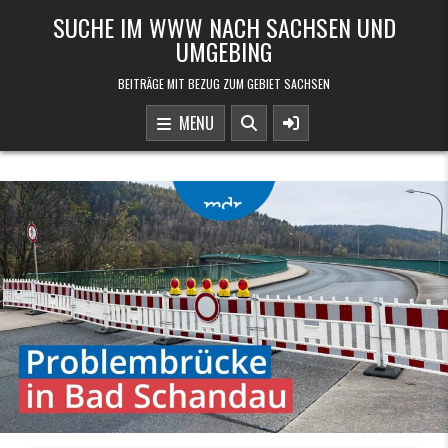
Skip to content
SUCHE IM WWW NACH SACHSEN UND
UMGEBING
BEITRÄGE MIT BEZUG ZUM GEBIET SACHSEN
MENU