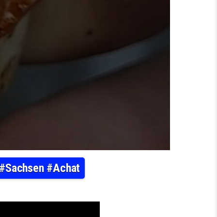
n #Sachsen #Achat
 ACHAT AUS SACHSEN AUFGESÄGT #MINERALIEN #SACHSEN #ACHAT