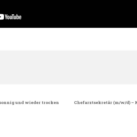
n
 sonnig und wieder trocken
Chefarztsekretär (m/w/d) – 