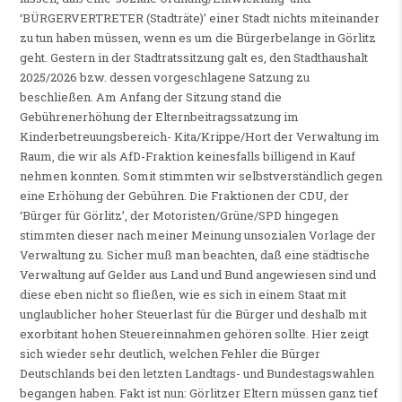
‘BÜRGERVERTRETER (Stadträte)’ einer Stadt nichts miteinander
zu tun haben müssen, wenn es um die Bürgerbelange in Görlitz
geht. Gestern in der Stadtratssitzung galt es, den Stadthaushalt
2025/2026 bzw. dessen vorgeschlagene Satzung zu
beschließen. Am Anfang der Sitzung stand die
Gebührenerhöhung der Elternbeitragssatzung im
Kinderbetreuungsbereich- Kita/Krippe/Hort der Verwaltung im
Raum, die wir als AfD-Fraktion keinesfalls billigend in Kauf
nehmen konnten. Somit stimmten wir selbstverständlich gegen
eine Erhöhung der Gebühren. Die Fraktionen der CDU, der
‘Bürger für Görlitz’, der Motoristen/Grüne/SPD hingegen
stimmten dieser nach meiner Meinung unsozialen Vorlage der
Verwaltung zu. Sicher muß man beachten, daß eine städtische
Verwaltung auf Gelder aus Land und Bund angewiesen sind und
diese eben nicht so fließen, wie es sich in einem Staat mit
unglaublicher hoher Steuerlast für die Bürger und deshalb mit
exorbitant hohen Steuereinnahmen gehören sollte. Hier zeigt
sich wieder sehr deutlich, welchen Fehler die Bürger
Deutschlands bei den letzten Landtags- und Bundestagswahlen
begangen haben. Fakt ist nun: Görlitzer Eltern müssen ganz tief