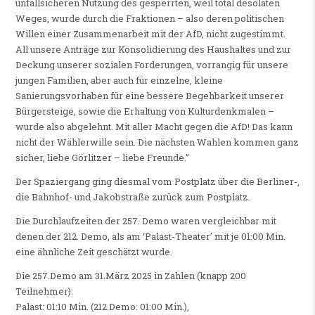
unfallsicheren Nutzung des gesperrten, weil total desolaten
Weges, wurde durch die Fraktionen – also deren politischen
Willen einer Zusammenarbeit mit der AfD, nicht zugestimmt.
All unsere Anträge zur Konsolidierung des Haushaltes und zur
Deckung unserer sozialen Forderungen, vorrangig für unsere
jungen Familien, aber auch für einzelne, kleine
Sanierungsvorhaben für eine bessere Begehbarkeit unserer
Bürgersteige, sowie die Erhaltung von Kulturdenkmalen –
wurde also abgelehnt. Mit aller Macht gegen die AfD! Das kann
nicht der Wählerwille sein. Die nächsten Wahlen kommen ganz
sicher, liebe Görlitzer – liebe Freunde.”
Der Spaziergang ging diesmal vom Postplatz über die Berliner-,
die Bahnhof- und Jakobstraße zurück zum Postplatz.
Die Durchlaufzeiten der 257. Demo waren vergleichbar mit
denen der 212. Demo, als am ‘Palast-Theater’ mit je 01:00 Min.
eine ähnliche Zeit geschätzt wurde.
Die 257.Demo am 31.März 2025 in Zahlen (knapp 200
Teilnehmer):
Palast: 01:10 Min. (212.Demo: 01:00 Min.),