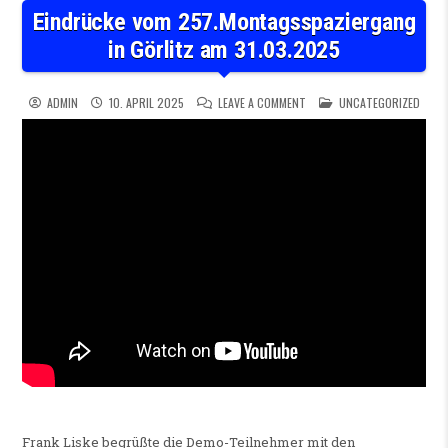
Eindrücke vom 257.Montagsspaziergang
in Görlitz am 31.03.2025
ON EINDRÜCKE VOM 257.MON
POSTED IN
ADMIN
10. APRIL 2025
LEAVE A COMMENT
UNCATEGORIZED
Frank Liske begrüßte die Demo-Teilnehmer mit den