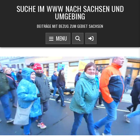
Skip to content
SUCHE IM WWW NACH SACHSEN UND
UMGEBING
BEITRÄGE MIT BEZUG ZUM GEBIET SACHSEN
MENU