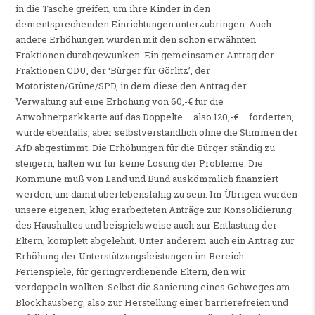
in die Tasche greifen, um ihre Kinder in den
dementsprechenden Einrichtungen unterzubringen. Auch
andere Erhöhungen wurden mit den schon erwähnten
Fraktionen durchgewunken. Ein gemeinsamer Antrag der
Fraktionen CDU, der ‘Bürger für Görlitz’, der
Motoristen/Grüne/SPD, in dem diese den Antrag der
Verwaltung auf eine Erhöhung von 60,-€ für die
Anwohnerparkkarte auf das Doppelte – also 120,-€ – forderten,
wurde ebenfalls, aber selbstverständlich ohne die Stimmen der
AfD abgestimmt. Die Erhöhungen für die Bürger ständig zu
steigern, halten wir für keine Lösung der Probleme. Die
Kommune muß von Land und Bund auskömmlich finanziert
werden, um damit überlebensfähig zu sein. Im Übrigen wurden
unsere eigenen, klug erarbeiteten Anträge zur Konsolidierung
des Haushaltes und beispielsweise auch zur Entlastung der
Eltern, komplett abgelehnt. Unter anderem auch ein Antrag zur
Erhöhung der Unterstützungsleistungen im Bereich
Ferienspiele, für geringverdienende Eltern, den wir
verdoppeln wollten. Selbst die Sanierung eines Gehweges am
Blockhausberg, also zur Herstellung einer barrierefreien und