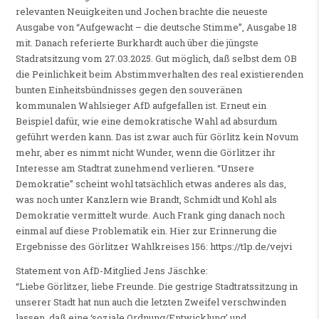
relevanten Neuigkeiten und Jochen brachte die neueste
Ausgabe von “Aufgewacht – die deutsche Stimme”, Ausgabe 18
mit. Danach referierte Burkhardt auch über die jüngste
Stadratsitzung vom 27.03.2025. Gut möglich, daß selbst dem OB
die Peinlichkeit beim Abstimmverhalten des real existierenden
bunten Einheitsbündnisses gegen den souveränen
kommunalen Wahlsieger AfD aufgefallen ist. Erneut ein
Beispiel dafür, wie eine demokratische Wahl ad absurdum
geführt werden kann. Das ist zwar auch für Görlitz kein Novum
mehr, aber es nimmt nicht Wunder, wenn die Görlitzer ihr
Interesse am Stadtrat zunehmend verlieren. “Unsere
Demokratie” scheint wohl tatsächlich etwas anderes als das,
was noch unter Kanzlern wie Brandt, Schmidt und Kohl als
Demokratie vermittelt wurde. Auch Frank ging danach noch
einmal auf diese Problematik ein. Hier zur Erinnerung die
Ergebnisse des Görlitzer Wahlkreises 156: https://t1p.de/vejvi
Statement von AfD-Mitglied Jens Jäschke:
“Liebe Görlitzer, liebe Freunde. Die gestrige Stadtratssitzung in
unserer Stadt hat nun auch die letzten Zweifel verschwinden
lassen, daß eine ‘soziale Ordnung/Entwicklung’ und