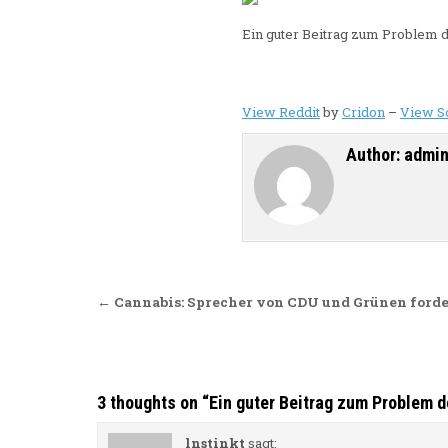
Ein guter Beitrag zum Problem d
View Reddit
by
Cridon
–
View S
Author:
admi
Beitragsnavigation
← Cannabis: Sprecher von CDU und Grünen forde
3 thoughts on “
Ein guter Beitrag zum Problem d
lnstinkt
sagt: