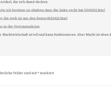
 Artikel, die sich damit decken:
erte-ich-beginne-zu-glauben-dass-die-linke-recht-hat-11106162.html
y-die-welt-ist-aus-den-fugen/4523422.html
as-in-die-Vertrauenskrise
. Marktwirtschaft ist toll und kann funktionieren. Aber Markt ist eben d
derliche Felder sind mit
*
markiert