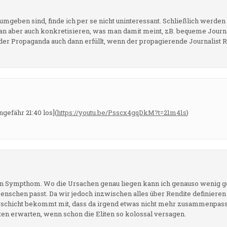
mgeben sind, finde ich per se nicht uninteressant. Schließlich werde
man aber auch konkretisieren, was man damit meint, zB. bequeme Journ
der Propaganda auch dann erfüllt, wenn der propagierende Journalist Re
ngefähr 21:40 los](
https://youtu.be/Psscx4gqDkM?t=21m41s
)
 ein Sympthom. Wo die Ursachen genau liegen kann ich genauso wenig ge
enschen passt. Da wir jedoch inzwischen alles über Rendite definieren
erschicht bekommt mit, dass da irgend etwas nicht mehr zusammenpasst
en erwarten, wenn schon die Eliten so kolossal versagen.