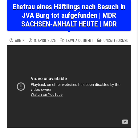
Ehefrau eines Häftlings nach Besuch in
JVA Burg tot aufgefunden | MDR
SACHSEN-ANHALT HEUTE | MDR
ON EHEFRAU EINES HÄFTLING
POSTED IN
ADMIN
8. APRIL 2025
LEAVE A COMMENT
UNCATEGORIZED