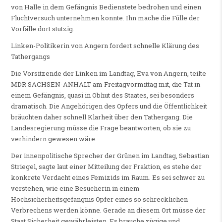
von Halle in dem Gefängnis Bedienstete bedrohen und einen
Fluchtversuch unternehmen konnte. Ihn mache die Fülle der
Vorfälle dort stutzig.
Linken-Politikerin von Angern fordert schnelle Klärung des
Tathergangs
Die Vorsitzende der Linken im Landtag, Eva von Angern, teilte
MDR SACHSEN-ANHALT am Freitagvormittag mit, die Tat in
einem Gefängnis, quasi in Obhut des Staates, sei besonders
dramatisch. Die Angehörigen des Opfers und die Öffentlichkeit
bräuchten daher schnell Klarheit über den Tathergang. Die
Landesregierung müsse die Frage beantworten, ob sie zu
verhindern gewesen wäre.
Der innenpolitische Sprecher der Grünen im Landtag, Sebastian
Striegel, sagte laut einer Mitteilung der Fraktion, es stehe der
konkrete Verdacht eines Femizids im Raum. Es sei schwer zu
verstehen, wie eine Besucherin in einem
Hochsicherheitsgefängnis Opfer eines so schrecklichen
Verbrechens werden könne. Gerade an diesem Ort müsse der
Staat Sicherheit gewährleisten. Es brauche zügige und