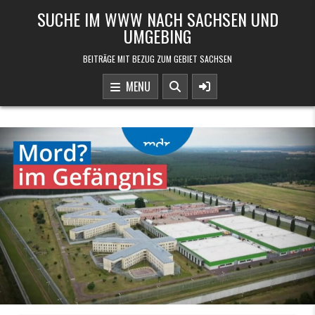
Skip to content
SUCHE IM WWW NACH SACHSEN UND
UMGEBING
BEITRÄGE MIT BEZUG ZUM GEBIET SACHSEN
MENU