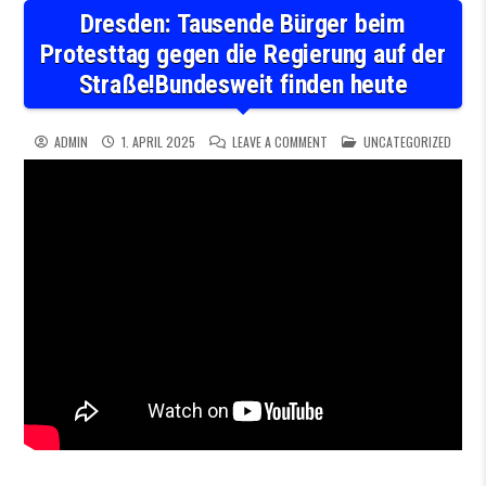
Dresden: Tausende Bürger beim
Protesttag gegen die Regierung auf der
Straße!Bundesweit finden heute
ON DRESDEN: TAUSENDE BÜRG
POSTED IN
ADMIN
1. APRIL 2025
LEAVE A COMMENT
UNCATEGORIZED