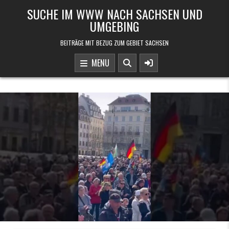
Skip to content
SUCHE IM WWW NACH SACHSEN UND
UMGEBING
BEITRÄGE MIT BEZUG ZUM GEBIET SACHSEN
MENU