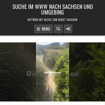
Skip to content
SUCHE IM WWW NACH SACHSEN UND
UMGEBING
BEITRÄGE MIT BEZUG ZUM GEBIET SACHSEN
MENU