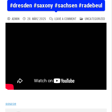
#dresden #saxony #sachsen #radebeul
ON #DRESDEN #SAXONY #SA
POSTED IN
ADMIN
28. MÄRZ 2025
LEAVE A COMMENT
UNCATEGORIZED
source