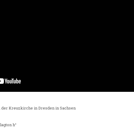
n der Kreuzkirche in Dresden in Sachsen
lagton h°