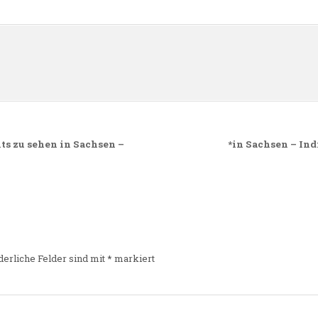
n
ts zu sehen in Sachsen –
*in Sachsen – In
derliche Felder sind mit
*
markiert