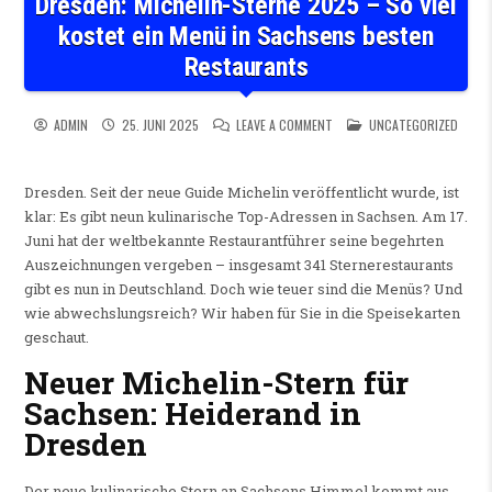
Dresden: Michelin-Sterne 2025 – So viel
kostet ein Menü in Sachsens besten
Restaurants
ON DRESDEN: MICHELIN-STER
POSTED IN
ADMIN
25. JUNI 2025
LEAVE A COMMENT
UNCATEGORIZED
Dresden.
Seit der neue Guide Michelin veröffentlicht wurde, ist
klar: Es gibt neun kulinarische Top-Adressen in Sachsen. Am 17.
Juni hat der weltbekannte Restaurantführer seine begehrten
Auszeichnungen vergeben – insgesamt 341 Sternerestaurants
gibt es nun in Deutschland. Doch wie teuer sind die Menüs? Und
wie abwechslungsreich? Wir haben für Sie in die Speisekarten
geschaut.
Neuer Michelin-Stern für
Sachsen: Heiderand in
Dresden
Der neue kulinarische Stern an Sachsens Himmel kommt aus