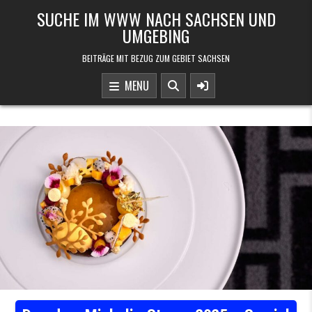
Skip to content
SUCHE IM WWW NACH SACHSEN UND
UMGEBING
BEITRÄGE MIT BEZUG ZUM GEBIET SACHSEN
MENU