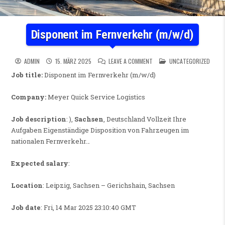
Disponent im Fernverkehr (m/w/d)
ON DISPONENT IM FERNVERKE
POSTED IN
ADMIN
15. MÄRZ 2025
LEAVE A COMMENT
UNCATEGORIZED
Job title:
Disponent im Fernverkehr (m/w/d)
Company:
Meyer Quick Service Logistics
Job description
: ),
Sachsen
, Deutschland Vollzeit Ihre
Aufgaben Eigenständige Disposition von Fahrzeugen im
nationalen Fernverkehr…
Expected salary
:
Location
: Leipzig, Sachsen – Gerichshain, Sachsen
Job date
: Fri, 14 Mar 2025 23:10:40 GMT