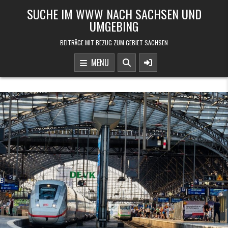
Skip to content
SUCHE IM WWW NACH SACHSEN UND
UMGEBING
BEITRÄGE MIT BEZUG ZUM GEBIET SACHSEN
MENU