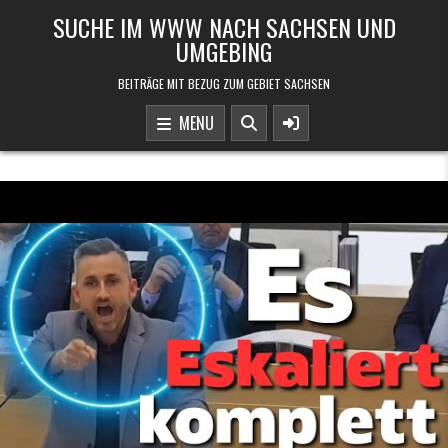
Skip to content
SUCHE IM WWW NACH SACHSEN UND
UMGEBING
BEITRÄGE MIT BEZUG ZUM GEBIET SACHSEN
MENU