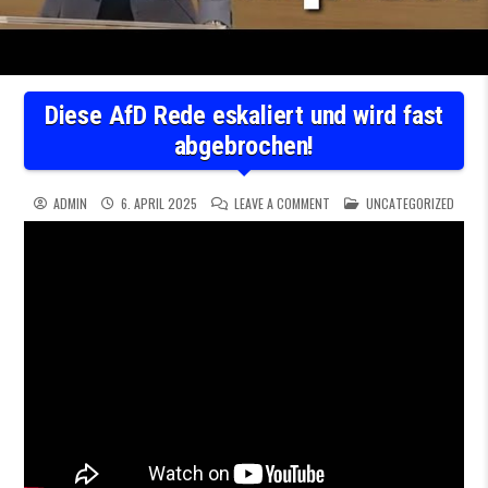
Diese AfD Rede eskaliert und wird fast
abgebrochen!
ON DIESE AFD REDE ESKALIE
POSTED IN
ADMIN
6. APRIL 2025
LEAVE A COMMENT
UNCATEGORIZED