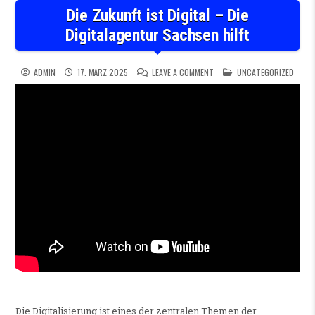
Die Zukunft ist Digital – Die
Digitalagentur Sachsen hilft
ON DIE ZUKUNFT IST DIGITAL
POSTED IN
ADMIN
17. MÄRZ 2025
LEAVE A COMMENT
UNCATEGORIZED
Die Digitalisierung ist eines der zentralen Themen der