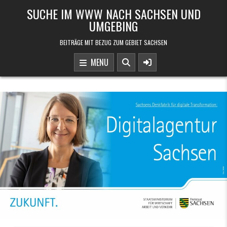
Skip to content
SUCHE IM WWW NACH SACHSEN UND
UMGEBING
BEITRÄGE MIT BEZUG ZUM GEBIET SACHSEN
MENU