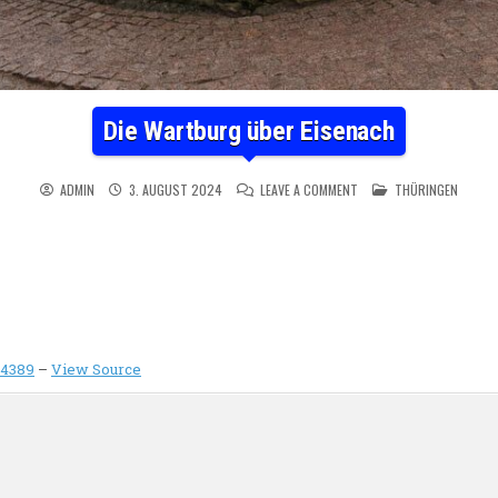
Die Wartburg über Eisenach
ON DIE WARTBURG ÜBER 
POSTED IN
ADMIN
3. AUGUST 2024
LEAVE A COMMENT
THÜRINGEN
_4389
–
View Source
n