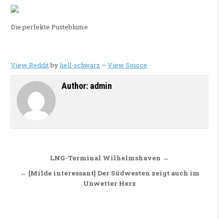
Die perfekte Pusteblume
View Reddit
by
hell-schwarz
–
View Source
Author:
admin
Beitragsnavigation
LNG-Terminal Wilhelmshaven →
← [Milde interessant] Der Südwesten zeigt auch im
Unwetter Herz