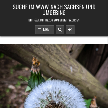
Skip to content
SUCHE IM WWW NACH SACHSEN UND
UMGEBING
BEITRÄGE MIT BEZUG ZUM GEBIET SACHSEN
MENU