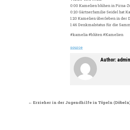
0:00 Kamelien blühen in Pirna-
0:20 Gärtnerfamilie Seidel hat 
1:20 Kamelien überleben in der
1:46 Denkmalstatus für die Sam
#kamelia #blüten #Kamelien
source
Author:
admi
Beitragsnavigation
← Erzieher in der Jugendhilfe in Töpeln (Döbeln