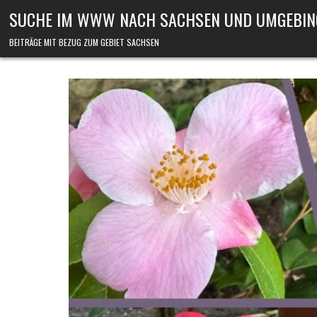
Skip to content
SUCHE IM WWW NACH SACHSEN UND UMGEBIN
BEITRÄGE MIT BEZUG ZUM GEBIET SACHSEN