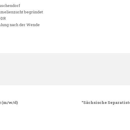
Zuschendorf
Kamelienzucht begründet
 DDR
mlung nach der Wende
n
) (m/w/d)
“Sächsische Separatist