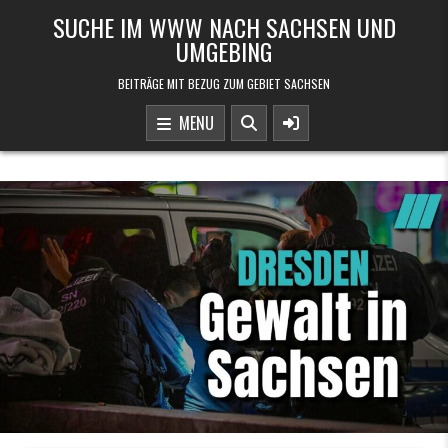
Skip to content
SUCHE IM WWW NACH SACHSEN UND
UMGEBING
BEITRÄGE MIT BEZUG ZUM GEBIET SACHSEN
MENU