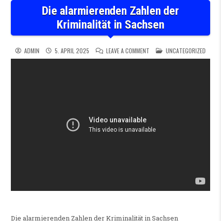
Die alarmierenden Zahlen der
Kriminalität in Sachsen
ON DIE ALARMIERENDEN ZAHLE
POSTED IN
ADMIN
5. APRIL 2025
LEAVE A COMMENT
UNCATEGORIZED
Die alarmierenden Zahlen der Kriminalität in Sachsen