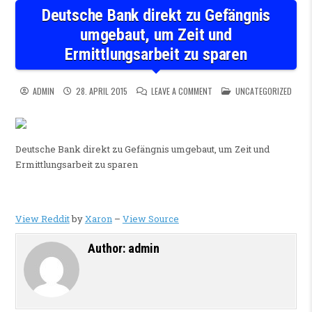
Deutsche Bank direkt zu Gefängnis
umgebaut, um Zeit und
Ermittlungsarbeit zu sparen
ON DEUTSCHE BANK DIREKT 
POSTED IN
ADMIN
28. APRIL 2015
LEAVE A COMMENT
UNCATEGORIZED
Deutsche Bank direkt zu Gefängnis umgebaut, um Zeit und
Ermittlungsarbeit zu sparen
View Reddit
by
Xaron
–
View Source
Author:
admin