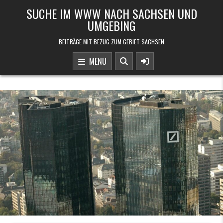
Skip to content
SUCHE IM WWW NACH SACHSEN UND
UMGEBING
BEITRÄGE MIT BEZUG ZUM GEBIET SACHSEN
MENU