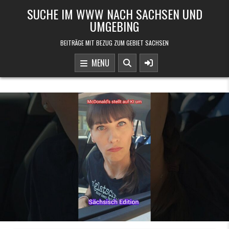
Skip to content
SUCHE IM WWW NACH SACHSEN UND
UMGEBING
BEITRÄGE MIT BEZUG ZUM GEBIET SACHSEN
MENU