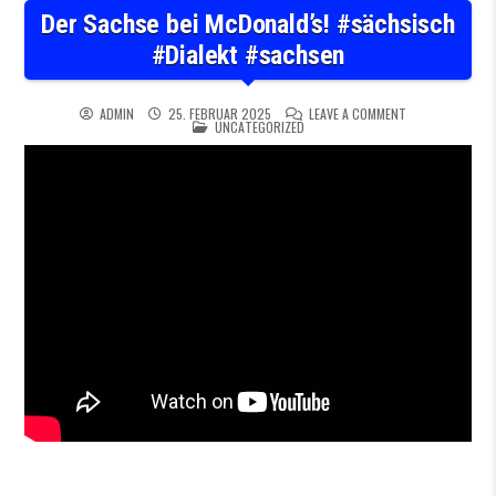
Der Sachse bei McDonald’s! #sächsisch
#Dialekt #sachsen
ON DER SACHSE 
ADMIN
25. FEBRUAR 2025
LEAVE A COMMENT
POSTED IN
UNCATEGORIZED