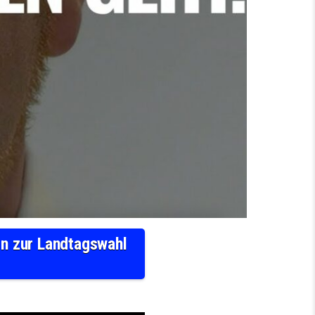
n zur Landtagswahl
UR SACHSENWAHL – WAHLSPOT DER CDU SACHSEN ZUR LANDTAGSWAHL 2024 IN SACHSEN