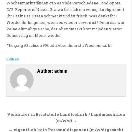
Wochenmarktständen gab es viele verschiedene Food-Spots.
LVZ-Reporterin Nicole Grziwa hat sich ein wenig durchprobiert.
Ihr Fazit: Das Essen schmeckt und ist frisch. Was denkt ihr?
Werdet ihr hingehen, wenn es wieder soweit ist? Denn das war
keine einmalige Sache, der Abendmarkt kommt jeden vierten
Donnerstag im Monat wieder.
#Leipzig #Sachsen #Food #Abendmarkt #Wochenmarkt
source
Author:
admin
Beitragsnavigation
Verkäufer:in Ersatzteile Landtechnik / Landmaschinen
(m/w/d) →
← eigentlich kein Personaldisponent (m/w/d) gesucht