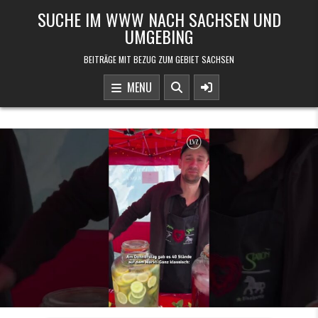
Skip to content
SUCHE IM WWW NACH SACHSEN UND
UMGEBING
BEITRÄGE MIT BEZUG ZUM GEBIET SACHSEN
MENU