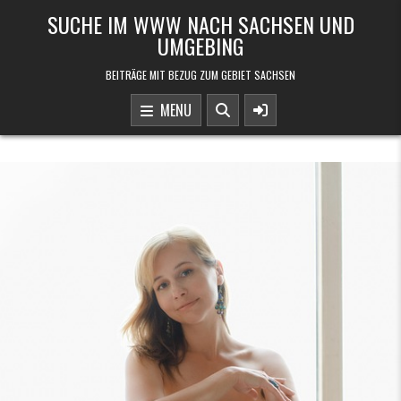
Skip to content
SUCHE IM WWW NACH SACHSEN UND
UMGEBING
BEITRÄGE MIT BEZUG ZUM GEBIET SACHSEN
MENU