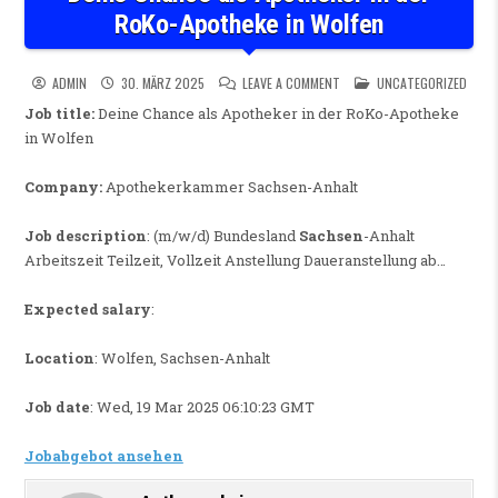
RoKo-Apotheke in Wolfen
ON DEINE CHANCE ALS APOTH
POSTED IN
ADMIN
30. MÄRZ 2025
LEAVE A COMMENT
UNCATEGORIZED
Job title:
Deine Chance als Apotheker in der RoKo-Apotheke
in Wolfen
Company:
Apothekerkammer Sachsen-Anhalt
Job description
: (m/w/d) Bundesland
Sachsen
-Anhalt
Arbeitszeit Teilzeit, Vollzeit Anstellung Daueranstellung ab…
Expected salary
:
Location
: Wolfen, Sachsen-Anhalt
Job date
: Wed, 19 Mar 2025 06:10:23 GMT
Jobabgebot ansehen