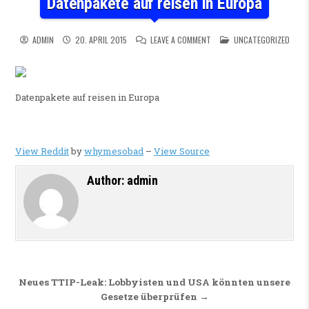
Datenpakete auf reisen in Europa
ON DATENPAKETE AUF REISEN
POSTED IN
ADMIN
20. APRIL 2015
LEAVE A COMMENT
UNCATEGORIZED
Datenpakete auf reisen in Europa
View Reddit
by
whymesobad
–
View Source
Author:
admin
Beitragsnavigation
Neues TTIP-Leak: Lobbyisten und USA könnten unsere
Gesetze überprüfen →