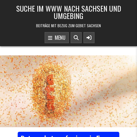
Skip to content
SUCHE IM WWW NACH SACHSEN UND
UMGEBING
BEITRÄGE MIT BEZUG ZUM GEBIET SACHSEN
MENU