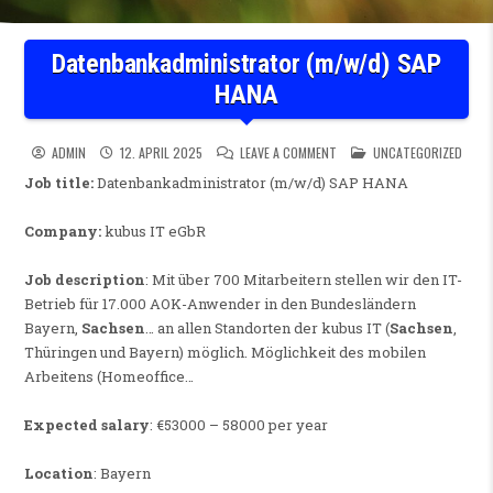
Datenbankadministrator (m/w/d) SAP
HANA
ON DATENBANKADMINISTRAT
POSTED IN
ADMIN
12. APRIL 2025
LEAVE A COMMENT
UNCATEGORIZED
Job title:
Datenbankadministrator (m/w/d) SAP HANA
Company:
kubus IT eGbR
Job description
: Mit über 700 Mitarbeitern stellen wir den IT-
Betrieb für 17.000 AOK-Anwender in den Bundesländern
Bayern,
Sachsen
… an allen Standorten der kubus IT (
Sachsen
,
Thüringen und Bayern) möglich. Möglichkeit des mobilen
Arbeitens (Homeoffice…
Expected salary
: €53000 – 58000 per year
Location
: Bayern