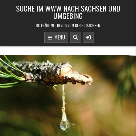
Skip to content
SUCHE IM WWW NACH SACHSEN UND
UMGEBING
BEITRÄGE MIT BEZUG ZUM GEBIET SACHSEN
MENU