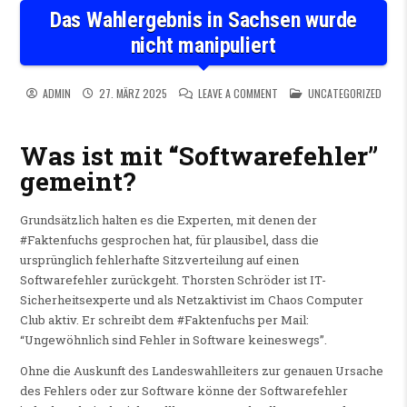
Das Wahlergebnis in Sachsen wurde
nicht manipuliert
ON DAS WAHLERGEBNIS IN S
POSTED IN
ADMIN
27. MÄRZ 2025
LEAVE A COMMENT
UNCATEGORIZED
Was ist mit “Softwarefehler”
gemeint?
Grundsätzlich halten es die Experten, mit denen der
#Faktenfuchs gesprochen hat, für plausibel, dass die
ursprünglich fehlerhafte Sitzverteilung auf einen
Softwarefehler zurückgeht. Thorsten Schröder ist IT-
Sicherheitsexperte und als Netzaktivist im Chaos Computer
Club aktiv. Er schreibt dem #Faktenfuchs per Mail:
“Ungewöhnlich sind Fehler in Software keineswegs”.
Ohne die Auskunft des Landeswahlleiters zur genauen Ursache
des Fehlers oder zur Software könne der Softwarefehler