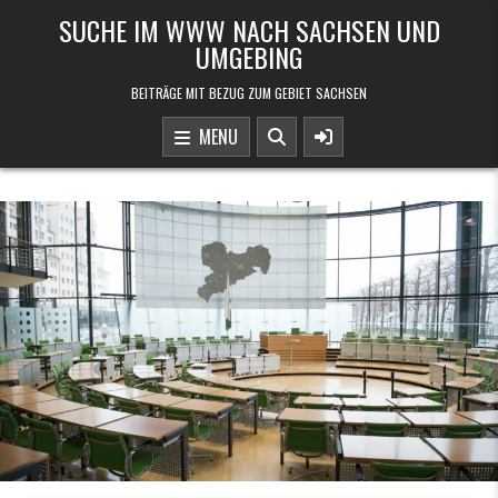
Skip to content
SUCHE IM WWW NACH SACHSEN UND
UMGEBING
BEITRÄGE MIT BEZUG ZUM GEBIET SACHSEN
MENU