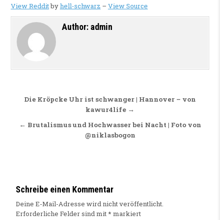
View Reddit
by
hell-schwarz
–
View Source
Author:
admin
Beitragsnavigation
Die Kröpcke Uhr ist schwanger | Hannover – von
kawur4life →
← Brutalismus und Hochwasser bei Nacht | Foto von
@niklasbogon
Schreibe einen Kommentar
Deine E-Mail-Adresse wird nicht veröffentlicht.
Erforderliche Felder sind mit
*
markiert