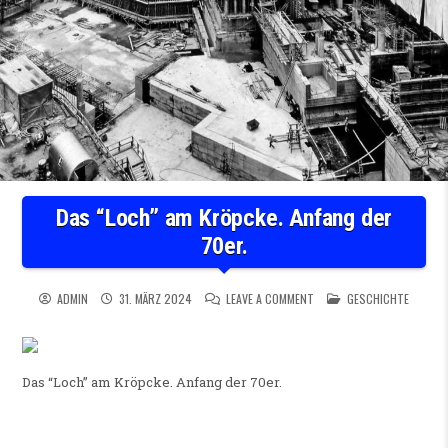
Das “Loch” am Kröpcke. Anfang der
70er.
ON DAS “LOCH” AM KRÖPCK
POSTED IN
ADMIN
31. MÄRZ 2024
LEAVE A COMMENT
GESCHICHTE
Das “Loch” am Kröpcke. Anfang der 70er.