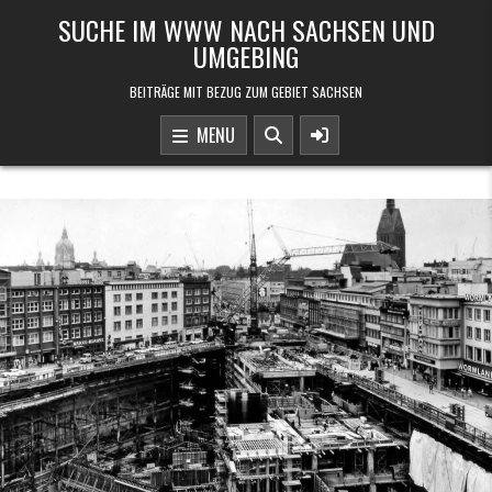
Skip to content
SUCHE IM WWW NACH SACHSEN UND
UMGEBING
BEITRÄGE MIT BEZUG ZUM GEBIET SACHSEN
MENU