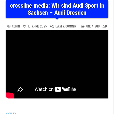
crossline media: Wir sind Audi Sport in
Sachsen – Audi Dresden
ON CROSSLINE MEDIA: WIR S
POSTED IN
ADMIN
10. APRIL 2025
LEAVE A COMMENT
UNCATEGORIZED
source