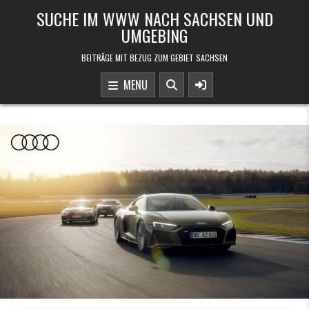
Skip to content
SUCHE IM WWW NACH SACHSEN UND
UMGEBING
BEITRÄGE MIT BEZUG ZUM GEBIET SACHSEN
MENU