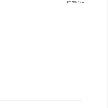
(m/w/d) →