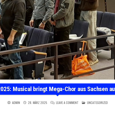
025: Musical bringt Mega-Chor aus Sachsen au
ON CHEMNITZ 2025: MUSICA
POSTED IN
ADMIN
28. MÄRZ 2025
LEAVE A COMMENT
UNCATEGORIZED