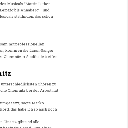
 des Musicals “Martin Luther
Leipzig bis Annaberg – und
usicals stattfinden, das schon
nsam mit professionellen
ehen, kommen die Laien-Sänger
r Chemnitzer Stadthalle treffen
itz
n unterschiedlichsten Chören zu
he Chemnitz bei der Arbeit mit
.
 umgesetzt, sagte Marko
ord, das habe ich so auch noch
 Einsatz gibt und alle