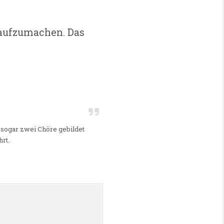
 aufzumachen. Das
g sogar zwei Chöre gebildet
rt.