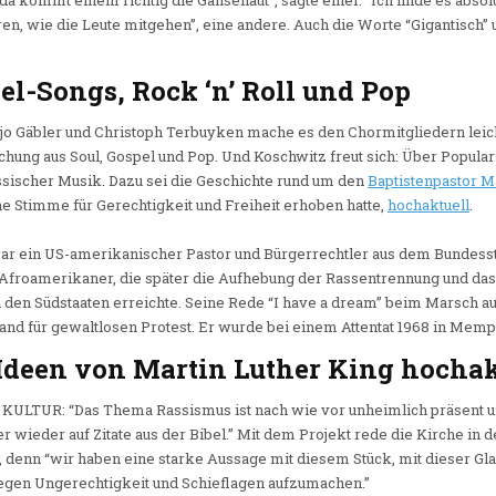
da kommt einem richtig die Gänsehaut”, sagte einer. “Ich finde es abso
en, wie die Leute mitgehen”, eine andere. Auch die Worte “Gigantisch”
el-Songs, Rock ‘n’ Roll und Pop
o Gäbler und Christoph Terbuyken mache es den Chormitgliedern leicht
chung aus Soul, Gospel und Pop. Und Koschwitz freut sich: Über Popul
sischer Musik. Dazu sei die Geschichte rund um den
Baptistenpastor M
ne Stimme für Gerechtigkeit und Freiheit erhoben hatte,
hochaktuell
.
war ein US-amerikanischer Pastor und Bürgerrechtler aus dem Bundesst
froamerikaner, die später die Aufhebung der Rassentrennung und da
 den Südstaaten erreichte. Seine Rede “I have a dream” beim Marsch a
and für gewaltlosen Protest. Er wurde bei einem Attentat 1968 in Mem
Ideen von Martin Luther King hochak
 KULTUR: “Das Thema Rassismus ist nach wie vor unheimlich präsent u
 wieder auf Zitate aus der Bibel.” Mit dem Projekt rede die Kirche in de
g, denn “wir haben eine starke Aussage mit diesem Stück, mit dieser 
gegen Ungerechtigkeit und Schieflagen aufzumachen.”