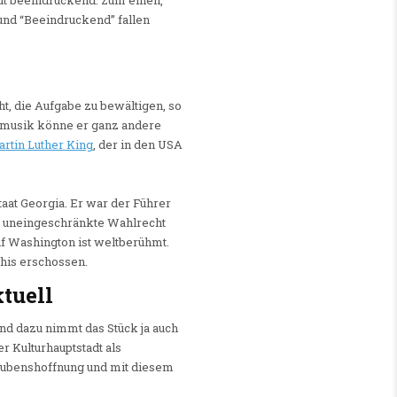
lut beeindruckend. Zum einen,
 und “Beeindruckend” fallen
, die Aufgabe zu bewältigen, so
armusik könne er ganz andere
artin Luther King
, der in den USA
aat Georgia. Er war der Führer
s uneingeschränkte Wahlrecht
uf Washington ist weltberühmt.
phis erschossen.
tuell
nd dazu nimmt das Stück ja auch
r Kulturhauptstadt als
Glaubenshoffnung und mit diesem