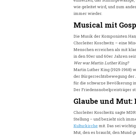
einsetzen, das Stimmgewaltige, 
wie geleitet wird, und zum ander
immer wieder.
Musical mit Gosp
Die Musik der Komponisten Hanj
Chorleiter Koschwitz – eine Mis
Menschen erreichen als mit klas
in den 50er und 60er Jahren sei
Wer war Martin Luther King?
Martin Luther King (1929-1968) 
der Bürgerrechtsbewegung der A
für die schwarze Bevölkerung in
Der Friedensnobelpreisträger st
Glaube und Mut: 
Chorleiter Koschwitz sagte MDR
Stellung – und bezieht sich immer
Kulturkirche
mit. Das sei wichti
Mut, den es braucht, den Mund 