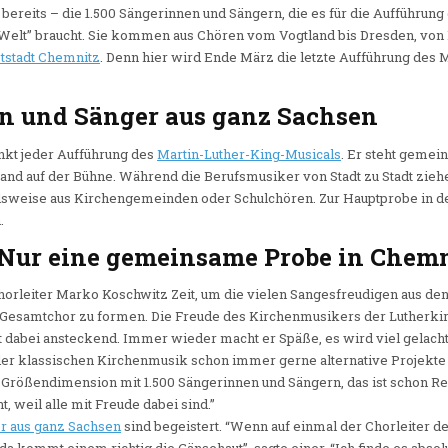
ereits – die 1.500 Sängerinnen und Sängern, die es für die Aufführung
 Welt” braucht. Sie kommen aus Chören vom Vogtland bis Dresden, von 
tstadt Chemnitz
. Denn hier wird Ende März die letzte Aufführung des M
en und Sänger aus ganz Sachsen
unkt jeder Aufführung des
Martin-Luther-King-Musicals
. Er steht gemei
Band auf der Bühne. Während die Berufsmusiker von Stadt zu Stadt zi
lsweise aus Kirchengemeinden oder Schulchören. Zur Hauptprobe in de
.
Nur eine gemeinsame Probe in Chemn
horleiter Marko Koschwitz Zeit, um die vielen Sangesfreudigen aus de
esamtchor zu formen. Die Freude des Kirchenmusikers der Lutherkirc
 dabei ansteckend. Immer wieder macht er Späße, es wird viel gelacht
der klassischen Kirchenmusik schon immer gerne alternative Projekte
rößendimension mit 1.500 Sängerinnen und Sängern, das ist schon Rek
t, weil alle mit Freude dabei sind.”
r aus ganz Sachsen
sind begeistert. “Wenn auf einmal der Chorleiter den