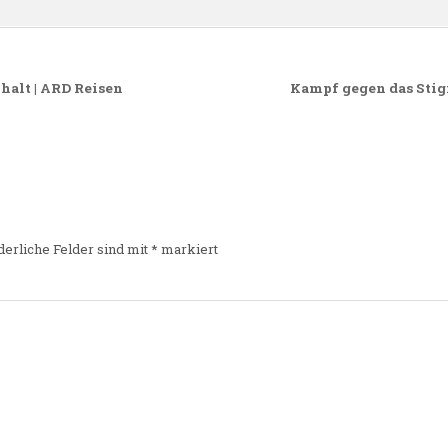
alt | ARD Reisen
Kampf gegen das Stig
derliche Felder sind mit
*
markiert