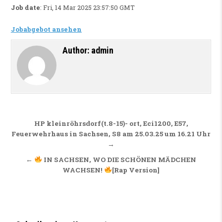
Job date
: Fri, 14 Mar 2025 23:57:50 GMT
Jobabgebot ansehen
Author:
admin
Beitragsnavigation
HP kleinröhrsdorf(t.8-15)- ort, Eci1200, E57,
Feuerwehrhaus in Sachsen, S8 am 25.03.25 um 16.21 Uhr
→
←
IN SACHSEN, WO DIE SCHÖNEN MÄDCHEN
WACHSEN!
[Rap Version]