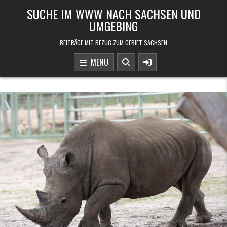
Skip to content
SUCHE IM WWW NACH SACHSEN UND
UMGEBING
BEITRÄGE MIT BEZUG ZUM GEBIET SACHSEN
MENU