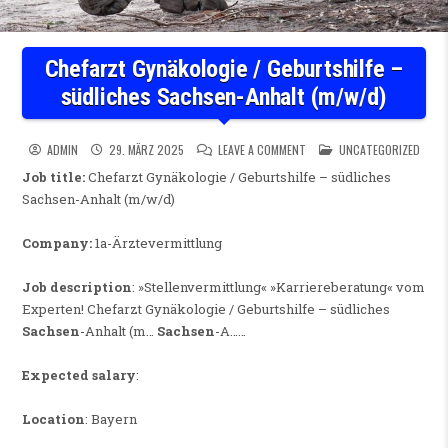
Chefarzt Gynäkologie / Geburtshilfe –
südliches Sachsen-Anhalt (m/w/d)
ON CHEFARZT GYNÄKOLOGIE /
POSTED IN
ADMIN
29. MÄRZ 2025
LEAVE A COMMENT
UNCATEGORIZED
Job title:
Chefarzt Gynäkologie / Geburtshilfe – südliches
Sachsen-Anhalt (m/w/d)
Company:
1a-Ärztevermittlung
Job description
: »Stellenvermittlung« »Karriereberatung« vom
Experten! Chefarzt Gynäkologie / Geburtshilfe – südliches
Sachsen
-Anhalt (m…
Sachsen
-A……
Expected salary
:
Location
: Bayern