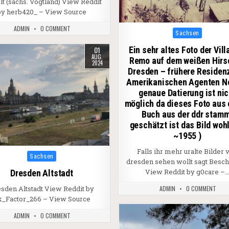
t (sächs. Vogtland) View Reddit
by herb420_ – View Source
ADMIN
0 COMMENT
Posted in
Sachsen
01
Ein sehr altes Foto der Vill
AUG.
Remo auf dem weißen Hirs
2024
Dresden – frühere Residen
Amerikanischen Agenten No
genaue Datierung ist nic
möglich da dieses Foto aus
Buch aus der ddr stam
geschätzt ist das Bild woh
~1955 )
Falls ihr mehr uralte Bilder 
Posted in
Sachsen
dresden sehen wollt sagt Besc
View Reddit by g0care –
Dresden Altstadt
sden Altstadt View Reddit by
ADMIN
0 COMMENT
k_Factor_266 – View Source
ADMIN
0 COMMENT