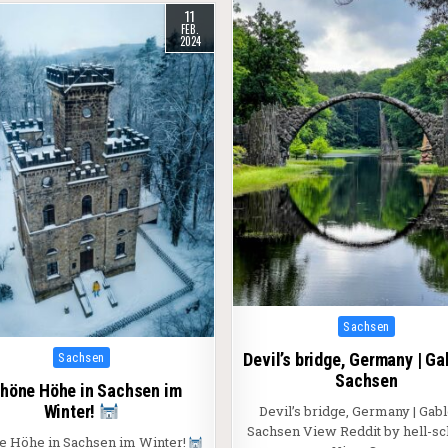
11
FEB.
2024
Posted in
Sachsen
Posted in
Devil’s bridge, Germany | Ga
Sachsen
Sachsen
höne Höhe in Sachsen im
Winter!
Devil’s bridge, Germany | Gab
Sachsen View Reddit by hell-s
e Höhe in Sachsen im Winter!