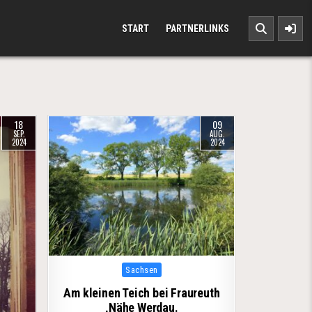
START
PARTNERLINKS
18
09
SEP.
AUG.
2024
2024
Posted in
Sachsen
Am kleinen Teich bei Fraureuth
,Nähe Werdau.