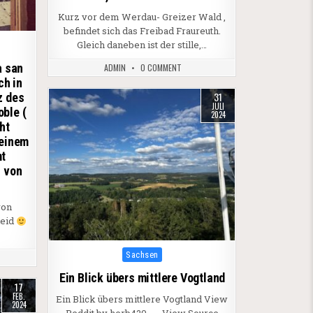
Kurz vor dem Werdau- Greizer Wald ,
befindet sich das Freibad Fraureuth.
Gleich daneben ist der stille,…
a san
ADMIN
0 COMMENT
ch in
31
z des
JULI
ble (
2024
ht
 einem
mt
l von
von
heid
…
Posted in
Sachsen
Ein Blick übers mittlere Vogtland
17
FEB.
Ein Blick übers mittlere Vogtland View
2024
Reddit by herb420_ – View Source