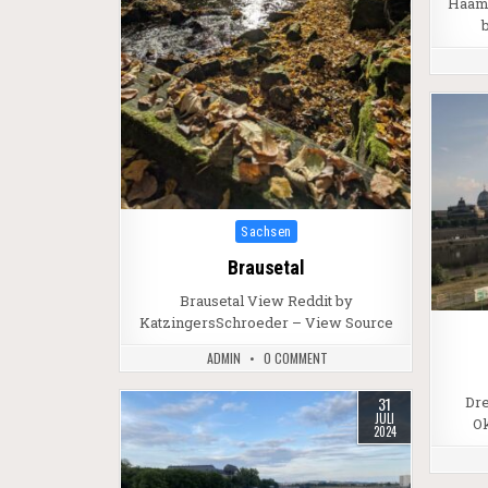
Haami
Posted in
Sachsen
Brausetal
Brausetal View Reddit by
KatzingersSchroeder – View Source
ADMIN
0 COMMENT
31
Dre
JULI
O
2024