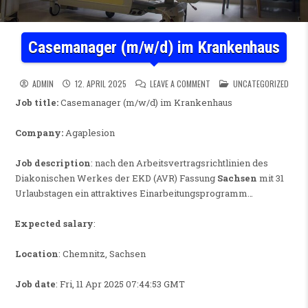
Casemanager (m/w/d) im Krankenhaus
ON CASEMANAGER (M/W/D) I
POSTED IN
ADMIN
12. APRIL 2025
LEAVE A COMMENT
UNCATEGORIZED
Job title:
Casemanager (m/w/d) im Krankenhaus
Company:
Agaplesion
Job description
: nach den Arbeitsvertragsrichtlinien des
Diakonischen Werkes der EKD (AVR) Fassung
Sachsen
mit 31
Urlaubstagen ein attraktives Einarbeitungsprogramm…
Expected salary
:
Location
: Chemnitz, Sachsen
Job date
: Fri, 11 Apr 2025 07:44:53 GMT