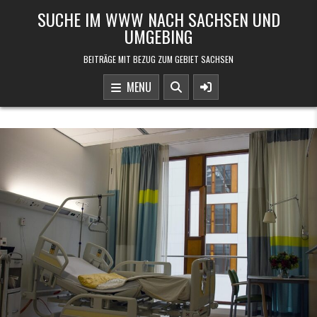
Skip to content
SUCHE IM WWW NACH SACHSEN UND
UMGEBING
BEITRÄGE MIT BEZUG ZUM GEBIET SACHSEN
MENU