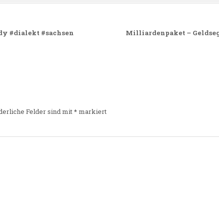
y #dialekt #sachsen
Milliardenpaket – Geldseg
derliche Felder sind mit
*
markiert