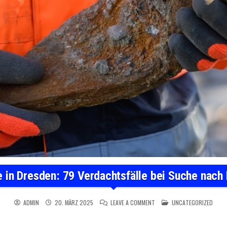
 in Dresden: 79 Verdachtsfälle bei Suche nach
ON CAROLABRÜCKE IN DRESD
POSTED IN
ADMIN
20. MÄRZ 2025
LEAVE A COMMENT
UNCATEGORIZED