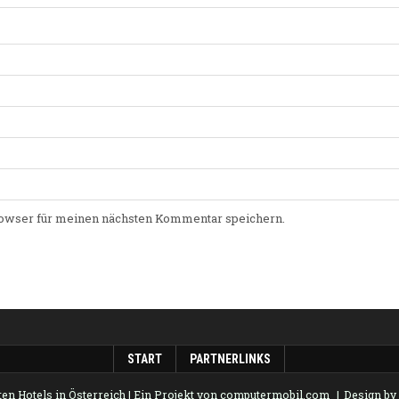
owser für meinen nächsten Kommentar speichern.
START
PARTNERLINKS
en Hotels in Österreich
| Ein Projekt von
computermobil.com
Design b