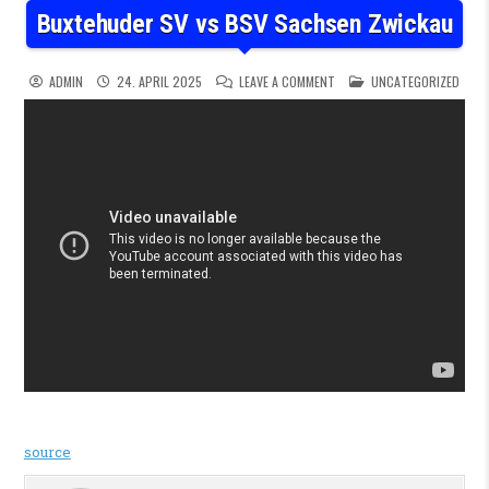
Buxtehuder SV vs BSV Sachsen Zwickau
ON BUXTEHUDER SV VS BSV
POSTED IN
ADMIN
24. APRIL 2025
LEAVE A COMMENT
UNCATEGORIZED
source