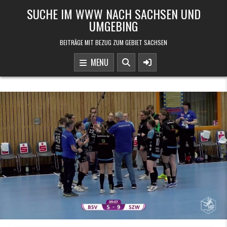
Skip to content
SUCHE IM WWW NACH SACHSEN UND
UMGEBING
BEITRÄGE MIT BEZUG ZUM GEBIET SACHSEN
MENU