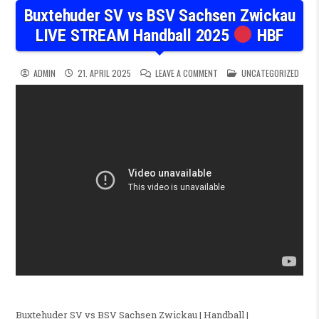
Buxtehuder SV vs BSV Sachsen Zwickau
LIVE STREAM Handball 2025
HBF
ON BUXTEHUDER SV VS BSV 
POSTED IN
ADMIN
21. APRIL 2025
LEAVE A COMMENT
UNCATEGORIZED
Buxtehuder SV vs BSV Sachsen Zwickau | Handball |