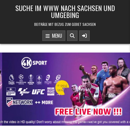
Skip to content
SUCHE IM WWW NACH SACHSEN UND
UMGEBING
BEITRÄGE MIT BEZUG ZUM GEBIET SACHSEN
MENU