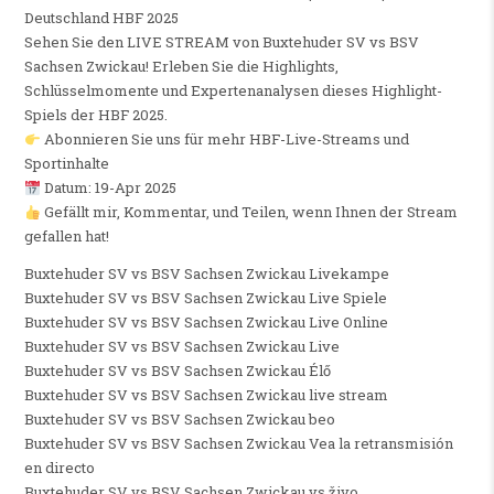
Deutschland HBF 2025
Sehen Sie den LIVE STREAM von Buxtehuder SV vs BSV
Sachsen Zwickau! Erleben Sie die Highlights,
Schlüsselmomente und Expertenanalysen dieses Highlight-
Spiels der HBF 2025.
Abonnieren Sie uns für mehr HBF-Live-Streams und
Sportinhalte
Datum: 19-Apr 2025
Gefällt mir, Kommentar, und Teilen, wenn Ihnen der Stream
gefallen hat!
Buxtehuder SV vs BSV Sachsen Zwickau Livekampe
Buxtehuder SV vs BSV Sachsen Zwickau Live Spiele
Buxtehuder SV vs BSV Sachsen Zwickau Live Online
Buxtehuder SV vs BSV Sachsen Zwickau Live
Buxtehuder SV vs BSV Sachsen Zwickau Élő
Buxtehuder SV vs BSV Sachsen Zwickau live stream
Buxtehuder SV vs BSV Sachsen Zwickau beo
Buxtehuder SV vs BSV Sachsen Zwickau Vea la retransmisión
en directo
Buxtehuder SV vs BSV Sachsen Zwickau vs živo