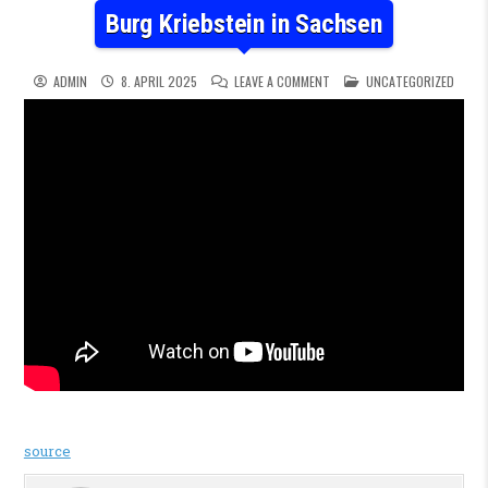
Burg Kriebstein in Sachsen
ON BURG KRIEBSTEIN IN SAC
POSTED IN
ADMIN
8. APRIL 2025
LEAVE A COMMENT
UNCATEGORIZED
source