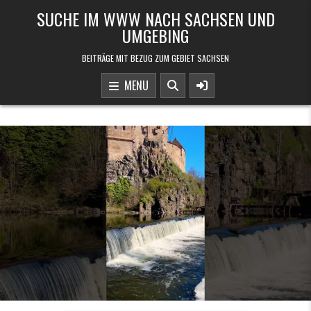
Skip to content
SUCHE IM WWW NACH SACHSEN UND
UMGEBING
BEITRÄGE MIT BEZUG ZUM GEBIET SACHSEN
MENU