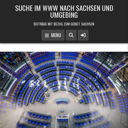
Skip to content
SUCHE IM WWW NACH SACHSEN UND
UMGEBING
BEITRÄGE MIT BEZUG ZUM GEBIET SACHSEN
MENU