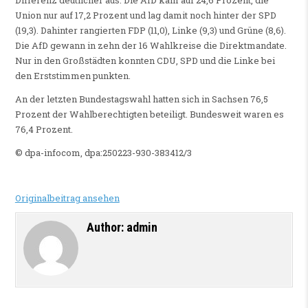
Differenz deutlicher aus. Die AfD kam auf 24,6 Prozent, die
Union nur auf 17,2 Prozent und lag damit noch hinter der SPD
(19,3). Dahinter rangierten FDP (11,0), Linke (9,3) und Grüne (8,6).
Die AfD gewann in zehn der 16 Wahlkreise die Direktmandate.
Nur in den Großstädten konnten CDU, SPD und die Linke bei
den Erststimmen punkten.
An der letzten Bundestagswahl hatten sich in Sachsen 76,5
Prozent der Wahlberechtigten beteiligt. Bundesweit waren es
76,4 Prozent.
© dpa-infocom, dpa:250223-930-383412/3
Originalbeitrag ansehen
Author:
admin