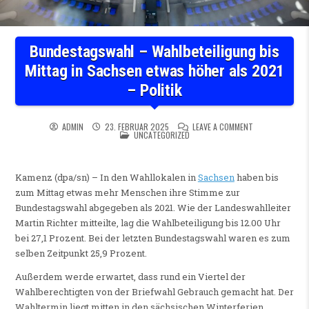
Bundestagswahl – Wahlbeteiligung bis
Mittag in Sachsen etwas höher als 2021
– Politik
ON BUNDESTAGSW
ADMIN
23. FEBRUAR 2025
LEAVE A COMMENT
POSTED IN
UNCATEGORIZED
Kamenz (dpa/sn) – In den Wahllokalen in
Sachsen
haben bis
zum Mittag etwas mehr Menschen ihre Stimme zur
Bundestagswahl abgegeben als 2021. Wie der Landeswahlleiter
Martin Richter mitteilte, lag die Wahlbeteiligung bis 12.00 Uhr
bei 27,1 Prozent. Bei der letzten Bundestagswahl waren es zum
selben Zeitpunkt 25,9 Prozent.
Außerdem werde erwartet, dass rund ein Viertel der
Wahlberechtigten von der Briefwahl Gebrauch gemacht hat. Der
Wahltermin liegt mitten in den sächsischen Winterferien.