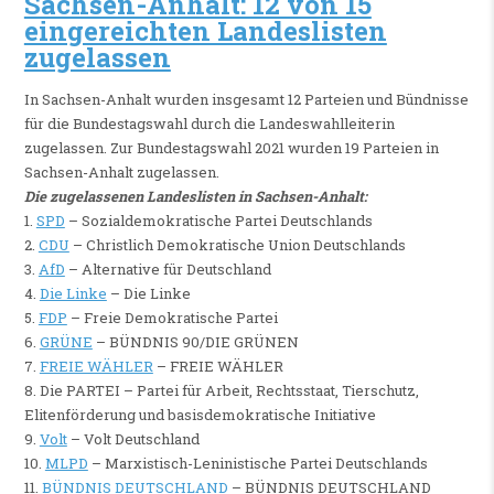
Sachsen-Anhalt: 12 von 15
eingereichten Landeslisten
zugelassen
In Sachsen-Anhalt wurden insgesamt 12 Parteien und Bündnisse
für die Bundestagswahl durch die Landeswahlleiterin
zugelassen. Zur Bundestagswahl 2021 wurden 19 Parteien in
Sachsen-Anhalt zugelassen.
Die zugelassenen Landeslisten in Sachsen-Anhalt:
1.
SPD
– Sozialdemokratische Partei Deutschlands
2.
CDU
– Christlich Demokratische Union Deutschlands
3.
AfD
– Alternative für Deutschland
4.
Die Linke
– Die Linke
5.
FDP
– Freie Demokratische Partei
6.
GRÜNE
– BÜNDNIS 90/DIE GRÜNEN
7.
FREIE WÄHLER
– FREIE WÄHLER
8. Die PARTEI – Partei für Arbeit, Rechtsstaat, Tierschutz,
Elitenförderung und basisdemokratische Initiative
9.
Volt
– Volt Deutschland
10.
MLPD
– Marxistisch-Leninistische Partei Deutschlands
11.
BÜNDNIS DEUTSCHLAND
– BÜNDNIS DEUTSCHLAND