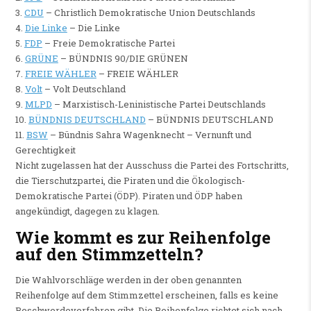
3.
CDU
– Christlich Demokratische Union Deutschlands
4.
Die Linke
– Die Linke
5.
FDP
– Freie Demokratische Partei
6.
GRÜNE
– BÜNDNIS 90/DIE GRÜNEN
7.
FREIE WÄHLER
– FREIE WÄHLER
8.
Volt
– Volt Deutschland
9.
MLPD
– Marxistisch-Leninistische Partei Deutschlands
10.
BÜNDNIS DEUTSCHLAND
– BÜNDNIS DEUTSCHLAND
11.
BSW
– Bündnis Sahra Wagenknecht – Vernunft und
Gerechtigkeit
Nicht zugelassen hat der Ausschuss die Partei des Fortschritts,
die Tierschutzpartei, die Piraten und die Ökologisch-
Demokratische Partei (ÖDP). Piraten und ÖDP haben
angekündigt, dagegen zu klagen.
Wie kommt es zur Reihenfolge
auf den Stimmzetteln?
Die Wahlvorschläge werden in der oben genannten
Reihenfolge auf dem Stimmzettel erscheinen, falls es keine
Beschwerdeverfahren gibt. Die Reihenfolge richtet sich nach