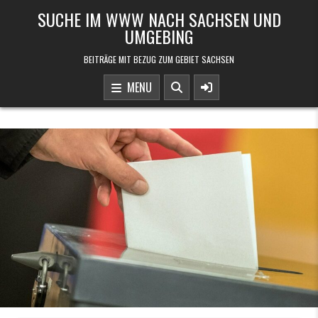
Skip to content
SUCHE IM WWW NACH SACHSEN UND
UMGEBING
BEITRÄGE MIT BEZUG ZUM GEBIET SACHSEN
MENU