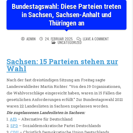
Bundestagswahl: Diese Parteien treten
in Sachsen, Sachsen-Anhalt und
Thüringen an
ON BUNDESTAGSW
ADMIN
24. FEBRUAR 2025
LEAVE A COMMENT
POSTED IN
UNCATEGORIZED
Sachsen: 15 Parteien stehen zur
Wahl
Nach der fast dreistündigen Sitzung am Freitag sagte
Landeswahlleiter Martin Richter: “Von den 19 Organisationen,
die Wahlvorschläge eingereicht haben, waren in 15 Fällen die
gesetzlichen Anforderungen erfüllt.” Zur Bundestagswahl 2021
waren 22 Landeslisten in Sachsen zugelassen worden.
Die zugelassenen Landeslisten in Sachsen:
1.
AfD
– Alternative für Deutschland
2.
SPD
– Sozialdemokratische Partei Deutschlands
3.
CDU
– Christlich Demokratische Union Deutschlands