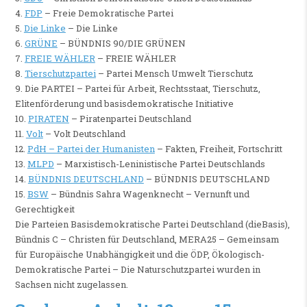
4.
FDP
– Freie Demokratische Partei
5.
Die Linke
– Die Linke
6.
GRÜNE
– BÜNDNIS 90/DIE GRÜNEN
7.
FREIE WÄHLER
– FREIE WÄHLER
8.
Tierschutzpartei
– Partei Mensch Umwelt Tierschutz
9. Die PARTEI – Partei für Arbeit, Rechtsstaat, Tierschutz,
Elitenförderung und basisdemokratische Initiative
10.
PIRATEN
– Piratenpartei Deutschland
11.
Volt
– Volt Deutschland
12.
PdH – Partei der Humanisten
– Fakten, Freiheit, Fortschritt
13.
MLPD
– Marxistisch-Leninistische Partei Deutschlands
14.
BÜNDNIS DEUTSCHLAND
– BÜNDNIS DEUTSCHLAND
15.
BSW
– Bündnis Sahra Wagenknecht – Vernunft und
Gerechtigkeit
Die Parteien Basisdemokratische Partei Deutschland (dieBasis),
Bündnis C – Christen für Deutschland, MERA25 – Gemeinsam
für Europäische Unabhängigkeit und die ÖDP, Ökologisch-
Demokratische Partei – Die Naturschutzpartei wurden in
Sachsen nicht zugelassen.